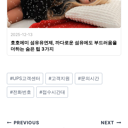
2025-12-13
호호에미 섬유유연제, 까다로운 섬유에도 부드러움을
더하는 숨은 팁 3가지
P
#
UPS고객센터
#
고객지원
#
문의시간
o
#
전화번호
#
접수시간대
s
t
T
a
글
PREVIOUS
NEXT