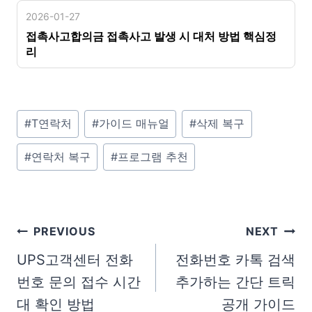
2026-01-27
접촉사고합의금 접촉사고 발생 시 대처 방법 핵심정
리
P
#
T연락처
#
가이드 매뉴얼
#
삭제 복구
o
#
연락처 복구
#
프로그램 추천
s
t
T
a
글
PREVIOUS
NEXT
g
탐
UPS고객센터 전화
전화번호 카톡 검색
s
번호 문의 접수 시간
추가하는 간단 트릭
색
:
대 확인 방법
공개 가이드