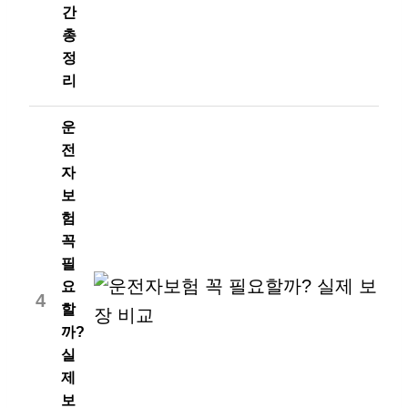
간
총
정
리
운
전
자
보
험
꼭
필
요
4
할
까?
실
제
보