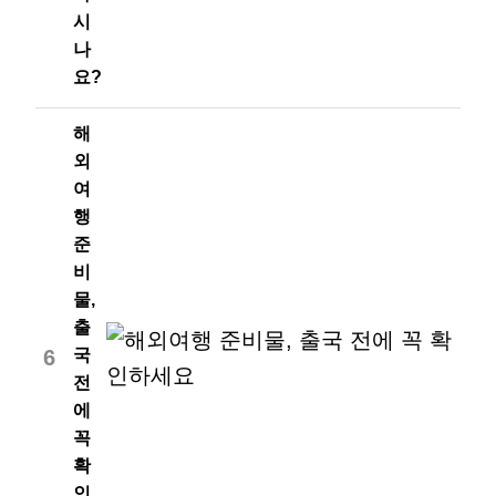
시
나
요?
해
외
여
행
준
비
물,
출
6
국
전
에
꼭
확
인