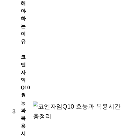
해
야
하
는
이
유
코
엔
자
임
Q10
효
능
3
과
복
용
시