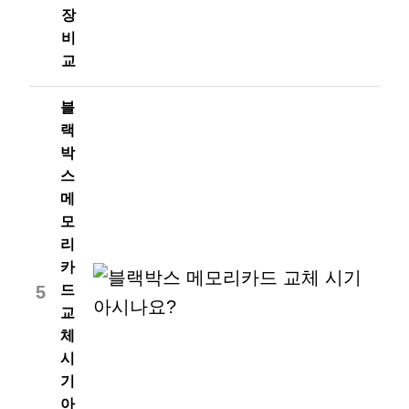
장
비
교
블
랙
박
스
메
모
리
카
5
드
교
체
시
기
아