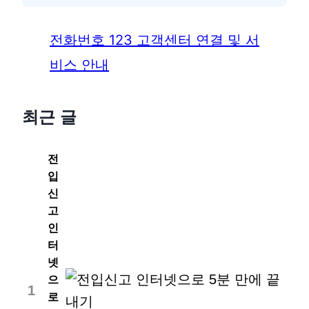
전화번호 123 고객센터 연결 및 서
비스 안내
최근 글
전
입
신
고
인
터
넷
으
1
로