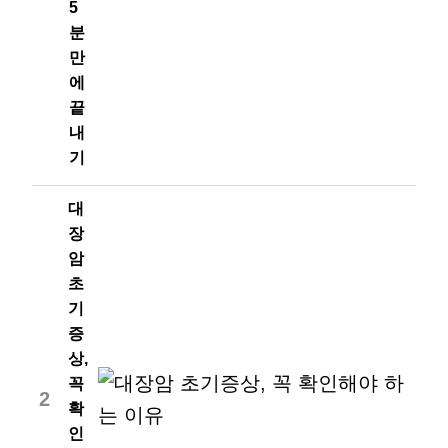
5
분
만
에
끝
내
기
대
장
암
초
기
증
상,
꼭
2
확
인