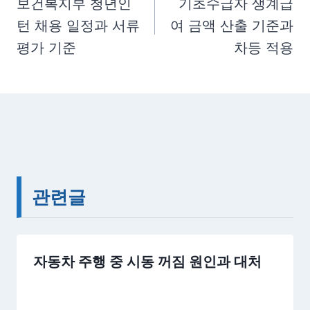
탐
보건복지부 청년인
기초수급자 생계급
s
턴 채용 일정과 서류
여 금액 산출 기준과
색
:
평가 기준
차등 적용
관련글
자동차 주행 중 시동 꺼짐 원인과 대처