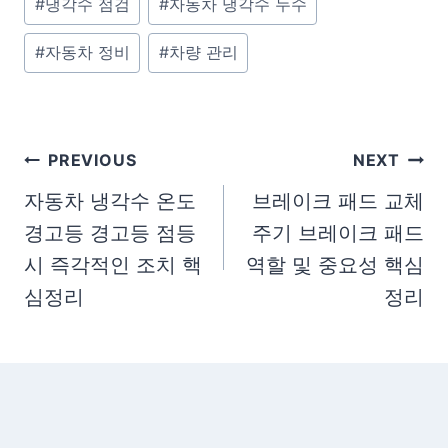
#
냉각수 점검
#
자동차 냉각수 누수
o
#
자동차 정비
#
차량 관리
s
t
T
a
글
PREVIOUS
NEXT
g
탐
자동차 냉각수 온도
브레이크 패드 교체
s
경고등 경고등 점등
주기 브레이크 패드
색
:
시 즉각적인 조치 핵
역할 및 중요성 핵심
심정리
정리