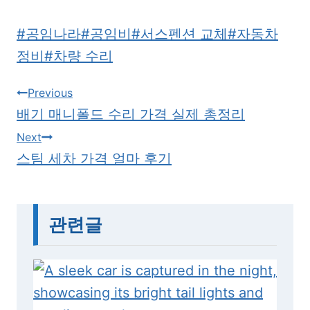
P
#
공임나라
#
공임비
#
서스펜션 교체
#
자동차
o
정비
#
차량 수리
s
Previous
t
배기 매니폴드 수리 가격 실제 총정리
T
글
Next
a
스팀 세차 가격 얼마 후기
탐
g
색
s
:
관련글