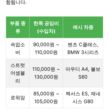
함됩니다.
부품 종
한쪽 공임비
예시 차종
류
(수입차)
쇽업소
90,000원 ~
벤츠 C클래스,
버
110,000원
BMW 3시리즈
스트럿
110,000원 ~
아우디 A4, 볼보
어셈블
130,000원
S60
리
85,000원 ~
렉서스 ES, 제네
로워암
105,000원
시스 G80