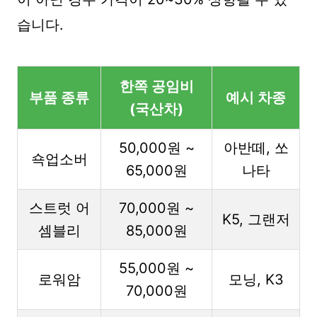
습니다.
한쪽 공임비
부품 종류
예시 차종
(국산차)
50,000원 ~
아반떼, 쏘
쇽업소버
65,000원
나타
스트럿 어
70,000원 ~
K5, 그랜저
셈블리
85,000원
55,000원 ~
로워암
모닝, K3
70,000원