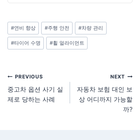
P
#
연비 향상
#
주행 안전
#
차량 관리
o
#
타이어 수명
#
휠 얼라이먼트
s
t
T
a
글
PREVIOUS
NEXT
g
탐
중고차 옵션 사기 실
자동차 보험 대인 보
s
제로 당하는 사례
상 어디까지 가능할
색
:
까?