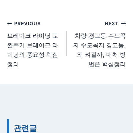
t
T
a
글
PREVIOUS
NEXT
g
탐
브레이크 라이닝 교
차량 경고등 수도꼭
s
환주기 브레이크 라
지 수도꼭지 경고등,
색
:
이닝의 중요성 핵심
왜 켜질까, 대처 방
정리
법은 핵심정리
관련글