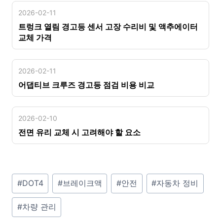
2026-02-11
트렁크 열림 경고등 센서 고장 수리비 및 액추에이터
교체 가격
2026-02-11
어댑티브 크루즈 경고등 점검 비용 비교
2026-02-10
전면 유리 교체 시 고려해야 할 요소
P
#
DOT4
#
브레이크액
#
안전
#
자동차 정비
o
#
차량 관리
s