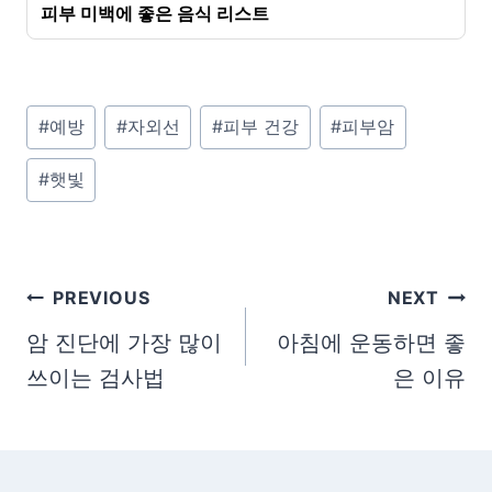
피부 미백에 좋은 음식 리스트
P
#
예방
#
자외선
#
피부 건강
#
피부암
o
#
햇빛
s
t
T
a
글
PREVIOUS
NEXT
g
탐
암 진단에 가장 많이
아침에 운동하면 좋
s
쓰이는 검사법
은 이유
색
: