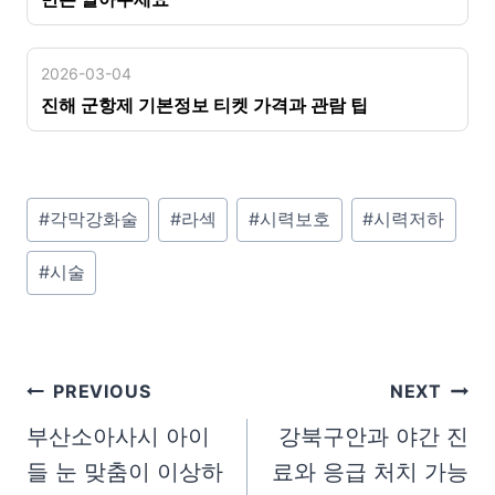
2026-03-04
진해 군항제 기본정보 티켓 가격과 관람 팁
P
#
각막강화술
#
라섹
#
시력보호
#
시력저하
o
#
시술
s
t
T
a
글
PREVIOUS
NEXT
g
탐
부산소아사시 아이
강북구안과 야간 진
s
들 눈 맞춤이 이상하
료와 응급 처치 가능
색
: