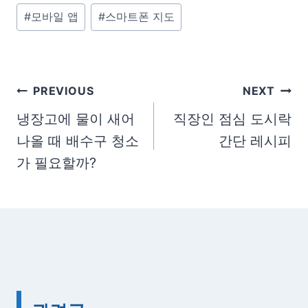
#
모바일 앱
#
스마트폰 지도
s
t
T
a
글
PREVIOUS
NEXT
g
탐
냉장고에 물이 새어
직장인 점심 도시락
s
나올 때 배수구 청소
간단 레시피
색
:
가 필요할까?