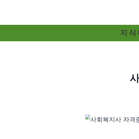
Skip
to
content
지식
사