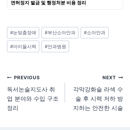
면허정지 벌금 및 행정처분 비용 정리
P
#
눈맞춤장애
#
부산소아안과
#
소아안과
o
#
아이들시력
#
안과병원
s
t
T
a
글
PREVIOUS
NEXT
g
탐
독서논술지도사 취
각막강화술 라섹 수
s
업 분야와 수입 구조
술 후 시력 저하 방
색
:
정리
지하는 안전한 시술