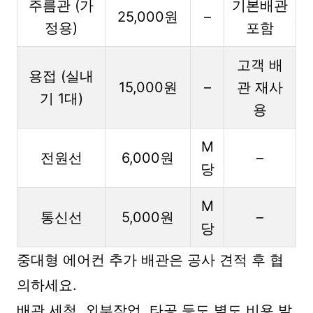
주름관 (가
기본배관
25,000원
–
정용)
포함
고객 배
용접 (실내
15,000원
–
관 재사
기 1대)
용
M
전원선
6,000원
–
당
M
통신선
5,000원
–
당
중대형 에어컨 추가 배관은 공사 견적 후 협
의하세요.
배관 세척, 외부작업, 타공 등도 별도 비용 발