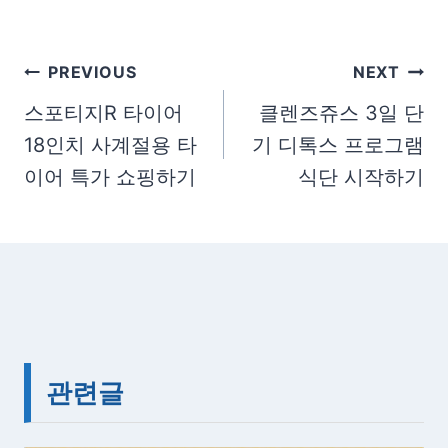
t
T
a
글
PREVIOUS
NEXT
g
탐
스포티지R 타이어
클렌즈쥬스 3일 단
s
18인치 사계절용 타
기 디톡스 프로그램
색
:
이어 특가 쇼핑하기
식단 시작하기
관련글