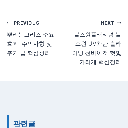
t
T
a
글
PREVIOUS
NEXT
g
탐
뿌리는그리스 주요
불스원플래티넘 불
s
효과, 주의사항 및
스원 UV차단 슬라
색
:
추가 팁 핵심정리
이딩 선바이저 햇빛
가리개 핵심정리
관련글