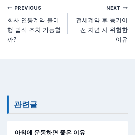
a
글
PREVIOUS
NEXT
g
탐
회사 연봉계약 불이
전세계약 후 등기이
s
행 법적 조치 가능할
전 지연 시 위험한
색
:
까?
이유
관련글
아침에 운동하면 좋은 이유