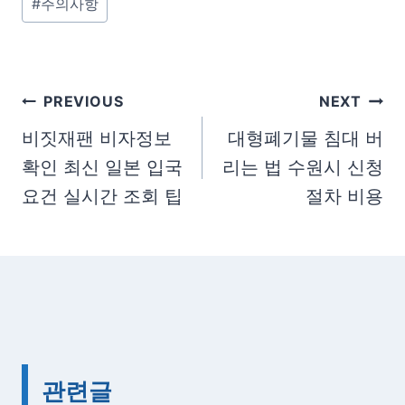
#
주의사항
s
t
T
a
글
PREVIOUS
NEXT
g
탐
비짓재팬 비자정보
대형폐기물 침대 버
s
확인 최신 일본 입국
리는 법 수원시 신청
색
:
요건 실시간 조회 팁
절차 비용
관련글