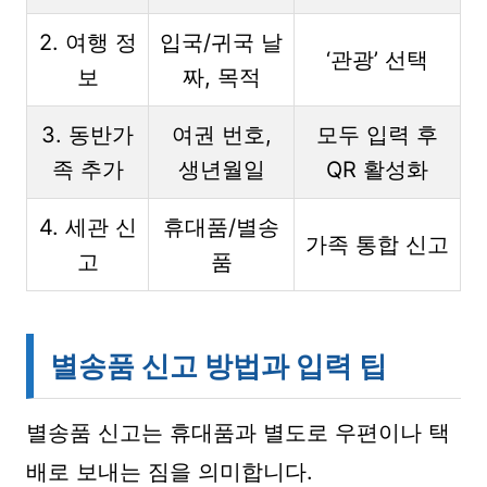
2. 여행 정
입국/귀국 날
‘관광’ 선택
보
짜, 목적
3. 동반가
여권 번호,
모두 입력 후
족 추가
생년월일
QR 활성화
4. 세관 신
휴대품/별송
가족 통합 신고
고
품
별송품 신고 방법과 입력 팁
별송품 신고는 휴대품과 별도로 우편이나 택
배로 보내는 짐을 의미합니다.