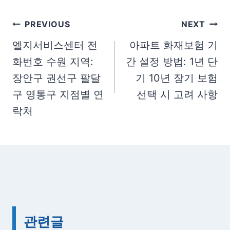
T
a
글
PREVIOUS
NEXT
g
탐
엘지서비스센터 전
아파트 화재보험 기
s
화번호 수원 지역:
간 설정 방법: 1년 단
색
:
장안구 권선구 팔달
기 10년 장기 보험
구 영통구 지점별 연
선택 시 고려 사항
락처
관련글