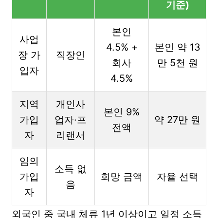
기준)
본인
사업
4.5% +
본인 약 13
장 가
직장인
회사
만 5천 원
입자
4.5%
지역
개인사
본인 9%
가입
업자·프
약 27만 원
전액
자
리랜서
임의
소득 없
가입
희망 금액
자율 선택
음
자
외국인 중 국내 체류 1년 이상이고 일정 소득