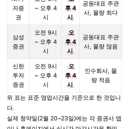
공동대표 주관
자증
~ 오후 4
후 4
사, 물량 최다
권
시
시
오전 9시
오
삼성
공동대표 주관
~ 오후 4
후 4
증권
사, 물량 많음
시
시
신한
오전 9시
오
인수회사, 물
투자
~ 오후 4
후 4
량 적음
증권
시
시
위 표는 표준 영업시간을 기준으로 한 것입니
다.
실제 청약일(2월 20~23일)에는 각 증권사 앱
이나 홈페이지에서 실시간 마감시간을 확인