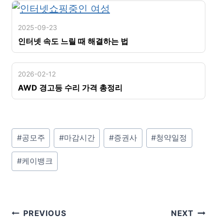
2025-09-23
인터넷 속도 느릴 때 해결하는 법
2026-02-12
AWD 경고등 수리 가격 총정리
P
#
공모주
#
마감시간
#
증권사
#
청약일정
o
#
케이뱅크
s
t
T
a
글
PREVIOUS
NEXT