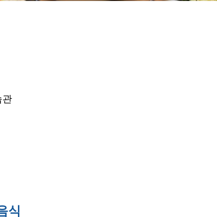
습관
음식