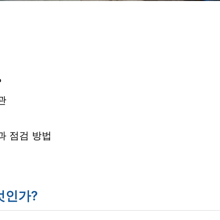
?
관
과 점검 방법
엇인가?