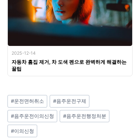
2025-12-14
자동차 흠집 제거, 차 도색 펜으로 완벽하게 해결하는
꿀팁
P
#
운전면허취소
#
음주운전구제
o
#
음주운전이의신청
#
음주운전행정처분
s
t
#
이의신청
T