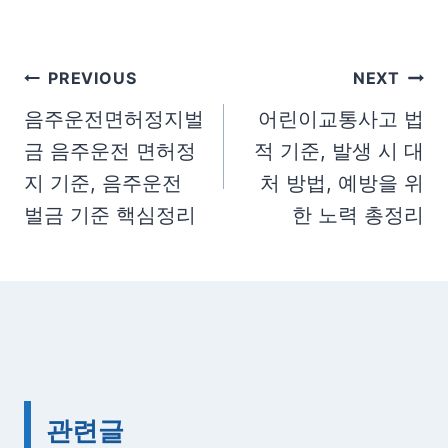
a
g
글
PREVIOUS
NEXT
s
탐
:
음주운전면허정지벌
어린이교통사고 법
금 음주운전 면허정
적 기준, 발생 시 대
색
지 기준, 음주운전
처 방법, 예방을 위
벌금 기준 핵심정리
한 노력 총정리
관련글