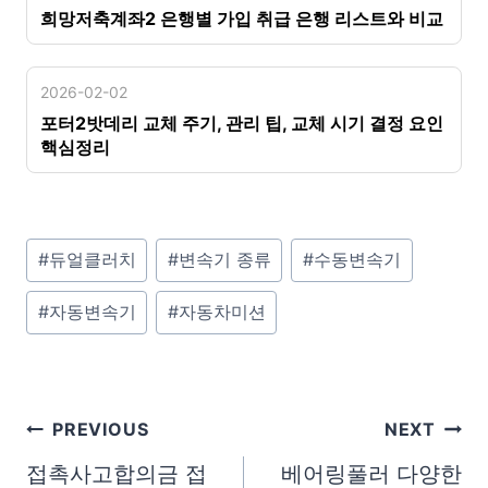
희망저축계좌2 은행별 가입 취급 은행 리스트와 비교
2026-02-02
포터2밧데리 교체 주기, 관리 팁, 교체 시기 결정 요인
핵심정리
P
#
듀얼클러치
#
변속기 종류
#
수동변속기
o
#
자동변속기
#
자동차미션
s
t
T
a
글
PREVIOUS
NEXT
g
탐
접촉사고합의금 접
베어링풀러 다양한