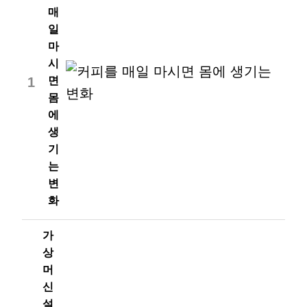
매
일
마
시
1
면
몸
에
생
기
는
변
화
가
상
머
신
설