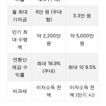
월 최대
6만 원 (우대
3.3만 원
기여금
형)
만기 최
약 2,200만
약 5,000만
대 수령
원
원
액
연환산
최대 16.9%
체감 수
최대 약 9.5%
(우대)
익률
이자소득 전
이자소득 전
비과세
액
액 (만기 시)