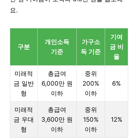
요.
기여
개인소득
가구소
구분
금 비
기준
득 기준
율
미래적
총급여
중위
금 일반
6,000만 원
200%
6%
형
이하
이하
미래적
총급여
중위
금 우대
3,600만 원
150%
12%
형
이하
이하