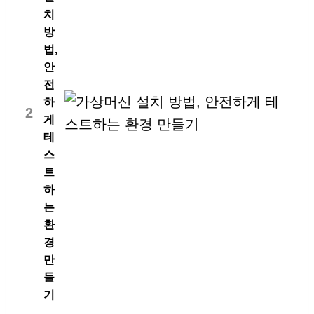
치
방
법,
안
전
하
2
게
테
스
트
하
는
환
경
만
들
기