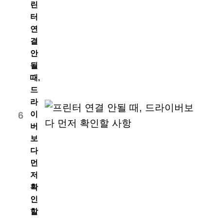
린
터
연
결
안
될
때,
드
라
6
이
버
보
다
먼
저
확
인
할