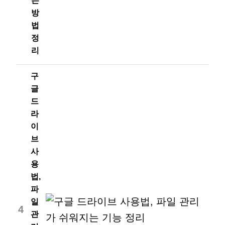
는
방
법
정
리
구
글
드
라
이
브
사
용
법,
파
일
4
관