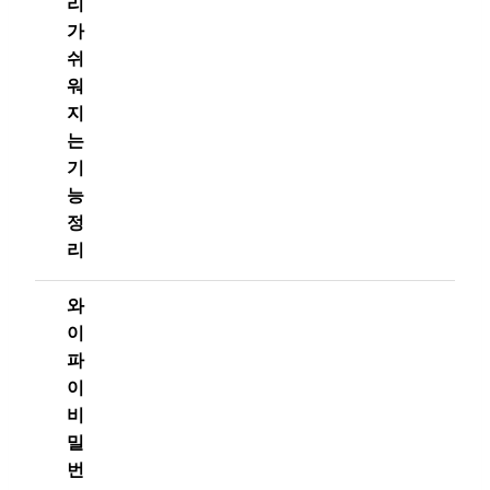
리
가
쉬
워
지
는
기
능
정
리
와
이
파
이
비
밀
번