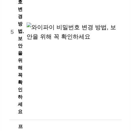
호
변
경
방
5
법,
보
안
을
위
해
꼭
확
인
하
세
요
프