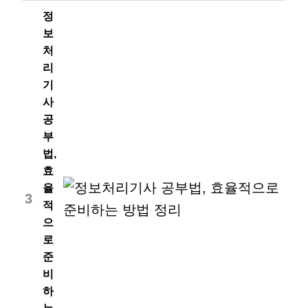
정
보
처
리
기
사
공
부
법,
효
율
3
적
으
로
준
비
하