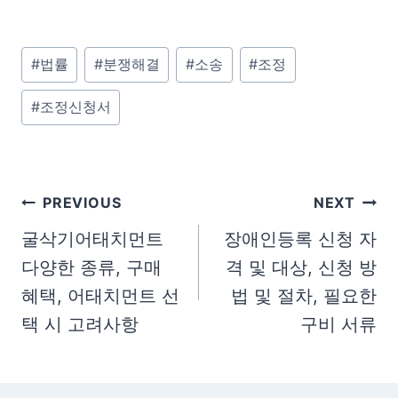
P
#
법률
#
분쟁해결
#
소송
#
조정
o
#
조정신청서
s
t
T
a
글
PREVIOUS
NEXT
g
탐
굴삭기어태치먼트
장애인등록 신청 자
s
다양한 종류, 구매
격 및 대상, 신청 방
색
:
혜택, 어태치먼트 선
법 및 절차, 필요한
택 시 고려사항
구비 서류