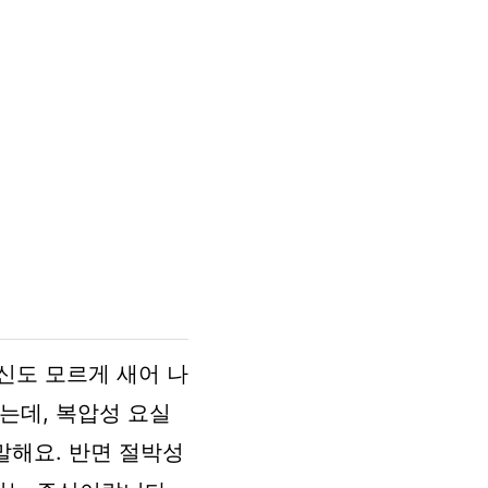
신도 모르게 새어 나
는데, 복압성 요실
말해요. 반면 절박성