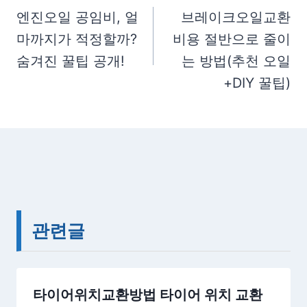
탐
엔진오일 공임비, 얼
브레이크오일교환
g
마까지가 적정할까?
비용 절반으로 줄이
색
s
숨겨진 꿀팁 공개!
는 방법(추천 오일
:
+DIY 꿀팁)
관련글
타이어위치교환방법 타이어 위치 교환