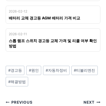
2026-02-12
배터리 교체 경고등 AGM 배터리 가격 비교
2026-02-11
스톱 램프 스위치 경고등 교체 가격 및 리콜 여부 확인
방법
P
#
경고등
#
원인
#
자동차정비
#
티볼리엔진
o
#
해결방법
s
t
T
글
PREVIOUS
NEXT
a