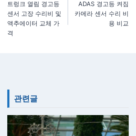
탐
트렁크 열림 경고등
ADAS 경고등 켜짐
s
센서 고장 수리비 및
카메라 센서 수리 비
색
:
액추에이터 교체 가
용 비교
격
관련글