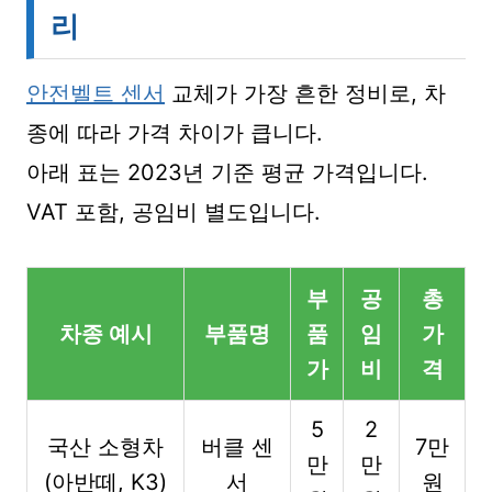
리
안전벨트 센서
교체가 가장 흔한 정비로, 차
종에 따라 가격 차이가 큽니다.
아래 표는 2023년 기준 평균 가격입니다.
VAT 포함, 공임비 별도입니다.
부
공
총
차종 예시
부품명
품
임
가
가
비
격
5
2
국산 소형차
버클 센
7만
만
만
(아반떼, K3)
서
원