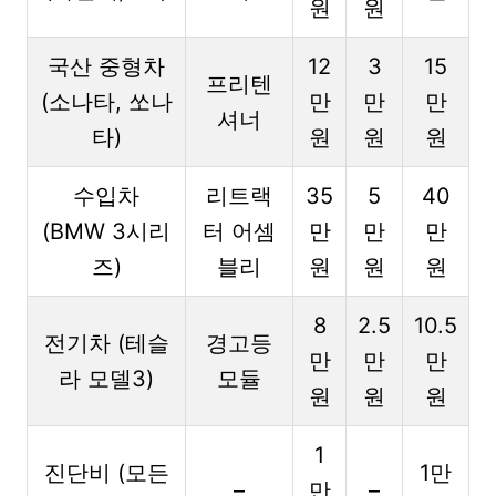
원
원
국산 중형차
12
3
15
프리텐
(소나타, 쏘나
만
만
만
셔너
타)
원
원
원
수입차
리트랙
35
5
40
(BMW 3시리
터 어셈
만
만
만
즈)
블리
원
원
원
8
2.5
10.5
전기차 (테슬
경고등
만
만
만
라 모델3)
모듈
원
원
원
1
진단비 (모든
1만
–
만
–