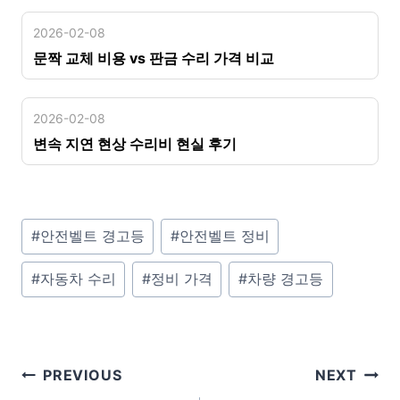
2026-02-08
문짝 교체 비용 vs 판금 수리 가격 비교
2026-02-08
변속 지연 현상 수리비 현실 후기
P
#
안전벨트 경고등
#
안전벨트 정비
o
#
자동차 수리
#
정비 가격
#
차량 경고등
s
t
T
a
글
PREVIOUS
NEXT
g