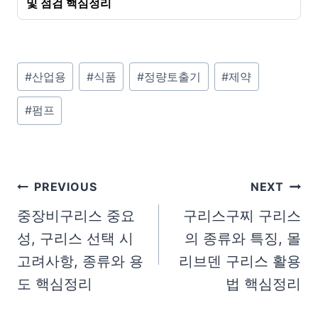
및 점검 핵심정리
P
#
산업용
#
식품
#
정량토출기
#
제약
o
#
펌프
s
t
T
a
글
PREVIOUS
NEXT
g
탐
중장비구리스 중요
구리스구찌 구리스
s
성, 구리스 선택 시
의 종류와 특징, 몰
색
:
고려사항, 종류와 용
리브덴 구리스 활용
도 핵심정리
법 핵심정리