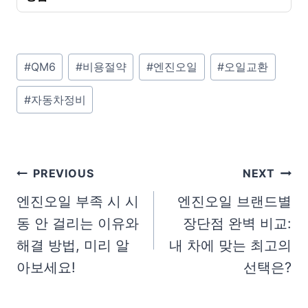
P
#
QM6
#
비용절약
#
엔진오일
#
오일교환
o
#
자동차정비
s
t
T
a
글
PREVIOUS
NEXT
g
탐
엔진오일 부족 시 시
엔진오일 브랜드별
s
동 안 걸리는 이유와
장단점 완벽 비교:
색
:
해결 방법, 미리 알
내 차에 맞는 최고의
아보세요!
선택은?