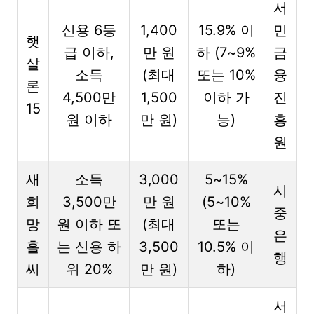
서
신용 6등
1,400
15.9% 이
민
햇
급 이하,
만 원
하 (7~9%
금
살
소득
(최대
또는 10%
융
론
4,500만
1,500
이하 가
진
15
원 이하
만 원)
능)
흥
원
새
소득
3,000
5~15%
시
희
3,500만
만 원
(5~10%
중
망
원 이하 또
(최대
또는
은
홀
는 신용 하
3,500
10.5% 이
행
씨
위 20%
만 원)
하)
서