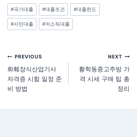
P
#
국가대출
#
대출조건
#
대출한도
o
#
서민대출
#
저소득대출
s
t
T
a
글
PREVIOUS
NEXT
g
탐
화훼장식산업기사
황학동중고주방 가
s
자격증 시험 일정 준
격 시세 구매 팁 총
색
:
비 방법
정리