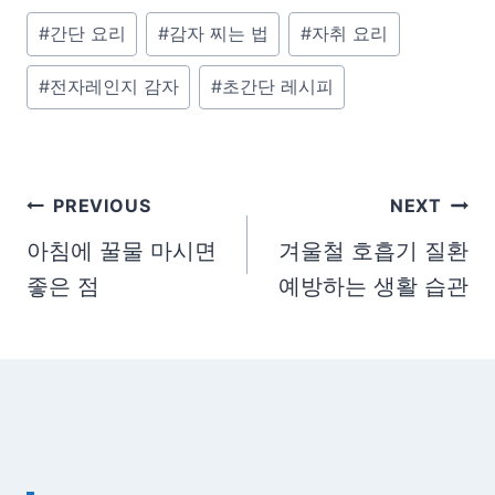
P
#
간단 요리
#
감자 찌는 법
#
자취 요리
o
#
전자레인지 감자
#
초간단 레시피
s
t
T
a
글
PREVIOUS
NEXT
g
탐
아침에 꿀물 마시면
겨울철 호흡기 질환
s
좋은 점
예방하는 생활 습관
색
: