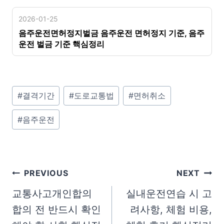
2026-01-25
음주운전면허정지벌금 음주운전 면허정지 기준, 음주
운전 벌금 기준 핵심정리
P
#
결격기간
#
도로교통법
#
면허취소
o
#
음주운전
s
t
T
a
글
PREVIOUS
NEXT
g
탐
교통사고개인합의
실내운전연습 시 고
s
합의 전 반드시 확인
려사항, 체험 비용,
색
: