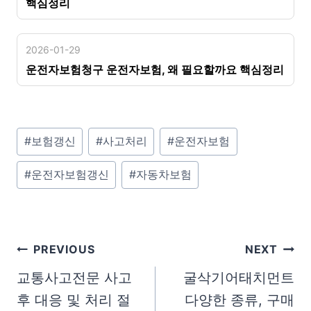
핵심정리
2026-01-29
운전자보험청구 운전자보험, 왜 필요할까요 핵심정리
P
#
보험갱신
#
사고처리
#
운전자보험
o
#
운전자보험갱신
#
자동차보험
s
t
T
a
글
PREVIOUS
NEXT
g
탐
교통사고전문 사고
굴삭기어태치먼트
s
후 대응 및 처리 절
다양한 종류, 구매
색
: