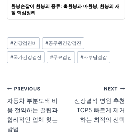
환봉손잡이 환봉의 종류: 흑환봉과 마환봉, 환봉의 재
질 핵심정리
P
#
건강검진비
#
공무원건강검진
o
#
국가건강검진
#
무료검진
#
자부담절감
s
t
T
a
글
PREVIOUS
NEXT
g
탐
자동차 부분도색 비
신장결석 병원 추천
s
용 절약하는 꿀팁과
TOP5 빠르게 제거
색
:
합리적인 업체 찾는
하는 최적의 선택
방법