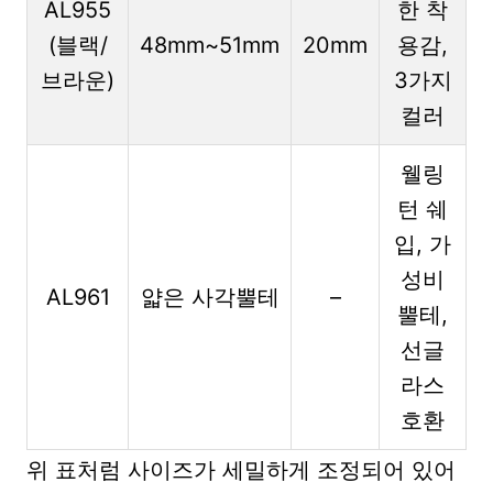
AL955
한 착
(블랙/
48mm~51mm
20mm
용감,
브라운)
3가지
컬러
웰링
턴 쉐
입, 가
성비
AL961
얇은 사각뿔테
–
뿔테,
선글
라스
호환
위 표처럼 사이즈가 세밀하게 조정되어 있어