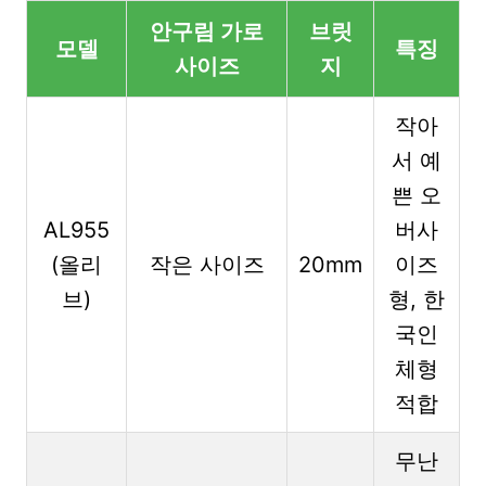
안구림 가로
브릿
모델
특징
사이즈
지
작아
서 예
쁜 오
AL955
버사
(올리
작은 사이즈
20mm
이즈
브)
형, 한
국인
체형
적합
무난