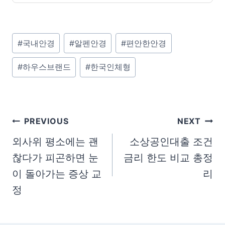
P
#
국내안경
#
알펜안경
#
편안한안경
o
#
하우스브랜드
#
한국인체형
s
t
T
a
글
PREVIOUS
NEXT
g
탐
외사위 평소에는 괜
소상공인대출 조건
s
찮다가 피곤하면 눈
금리 한도 비교 총정
색
:
이 돌아가는 증상 교
리
정