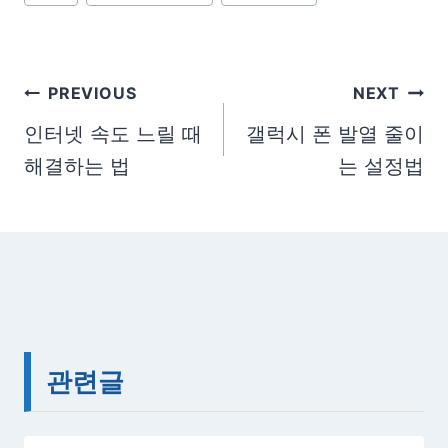
o
s
t
글
PREVIOUS
NEXT
T
탐
a
인터넷 속도 느릴 때
갤럭시 폰 발열 줄이
g
해결하는 법
는 설정법
색
s
:
관련글